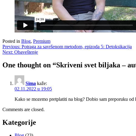
Posted in
Blog
,
Premium
Kretanje
Previous:
Potraga za savršenom metodom, epizoda 5: Detoksikacija
Next:
Obaveštenje
članka
One thought on “
Skriveni svet biljaka – 
Sima
kaže:
02.11.2022 u 19:05
Kako se mozemo pretplatiti na blog? Dobio sam preporuku od 
Comments are closed.
Kategorije
Blog
(23)