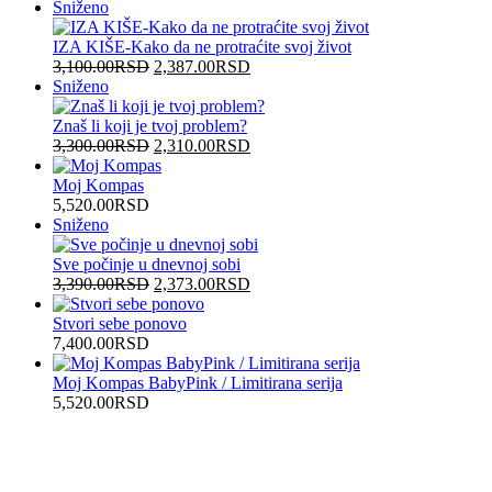
Proizvod
Sniženo
na
popustu
IZA KIŠE-Kako da ne protraćite svoj život
Originalna
Trenutna
3,100.00
RSD
2,387.00
RSD
Proizvod
cena
cena
Sniženo
na
je
je:
popustu
bila:
2,387.00RSD.
Znaš li koji je tvoj problem?
3,100.00RSD.
Originalna
Trenutna
3,300.00
RSD
2,310.00
RSD
cena
cena
je
je:
Moj Kompas
bila:
2,310.00RSD.
5,520.00
RSD
Proizvod
3,300.00RSD.
Sniženo
na
popustu
Sve počinje u dnevnoj sobi
Originalna
Trenutna
3,390.00
RSD
2,373.00
RSD
cena
cena
je
je:
Stvori sebe ponovo
bila:
2,373.00RSD.
7,400.00
RSD
3,390.00RSD.
Moj Kompas BabyPink / Limitirana serija
5,520.00
RSD