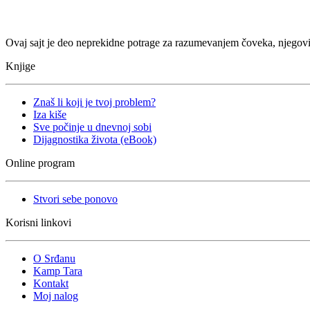
Ovaj sajt je deo neprekidne potrage za razumevanjem čoveka, njegovi
Knjige
Znaš li koji je tvoj problem?
Iza kiše
Sve počinje u dnevnoj sobi
Dijagnostika života (eBook)
Online program
Stvori sebe ponovo
Korisni linkovi
O Srđanu
Kamp Tara
Kontakt
Moj nalog