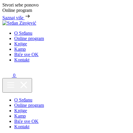
Stvori sebe ponovo
Online program
Saznaj više
O Srđanu
Online program
Knjige
Kamp
Biće sve OK
Kontakt
0
O Srđanu
Online program
Knjige
Kamp
Biće sve OK
Kontakt