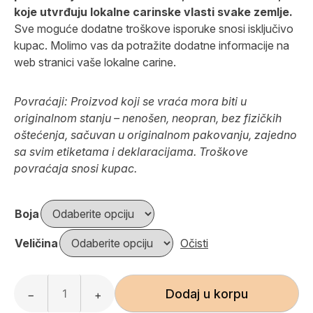
koje utvrđuju lokalne carinske vlasti svake zemlje.
Sve moguće dodatne troškove isporuke snosi isključivo
kupac. Molimo vas da potražite dodatne informacije na
web stranici vaše lokalne carine.
Povraćaji: Proizvod koji se vraća mora biti u
originalnom stanju – nenošen, neopran, bez fizičkih
oštećenja, sačuvan u originalnom pakovanju, zajedno
sa svim etiketama i deklaracijama. Troškove
povraćaja snosi kupac.
Boja
Veličina
Očisti
Dodaj u korpu
−
+
Neka