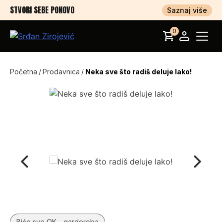
STVORI SEBE PONOVO
Saznaj više
0
Početna
/
Prodavnica
/
Neka sve što radiš deluje lako!
Biće sve OK - garderoba