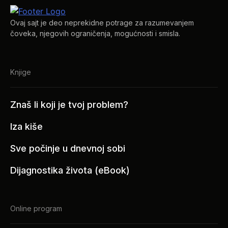
biti
izabrane
Ovaj sajt je deo neprekidne potrage za razumevanjem
na
čoveka, njegovih ograničenja, mogućnosti i smisla.
stranici
proizvoda.
Knjige
Znaš li koji je tvoj problem?
Iza kiše
Sve počinje u dnevnoj sobi
Dijagnostika života (eBook)
Online program