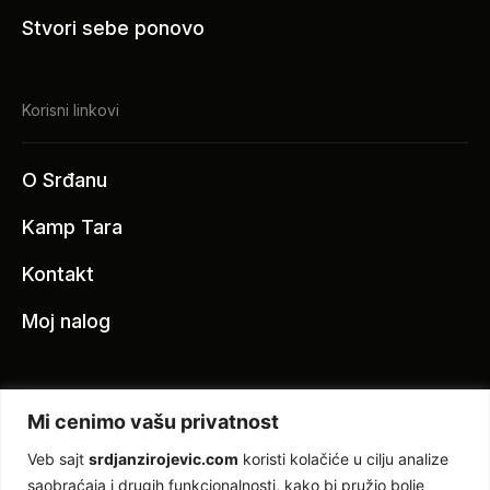
Stvori sebe ponovo
Korisni linkovi
O Srđanu
Kamp Tara
Kontakt
Moj nalog
Mi cenimo vašu privatnost
Veb sajt
srdjanzirojevic.com
koristi kolačiće u cilju analize
saobraćaja i drugih funkcionalnosti, kako bi pružio bolje