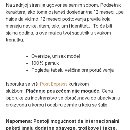
Na zadnjoj strani je ugovor sa samim sobom. Podsetnik
karaktera, ako tome ostaneš dosledan/na 12 meseci…pa
hajde da vidimo. 12 meseci poštovanja pravila koja
menjaju navike, ritam, telo, um i identitet… To će biti
sjajna godina, a ova majica tvoj saputnik u svakom
trenutku.
Oversize, unisex model
100% pamuk
Pogledaj tabelu veličina pre poručivanja
Isporuka se vrši
Post Express
kurirskom
službom.
Plaćanje pouzećem nije moguće.
Cena
isporuke za inostranstvo se obračunava po ubacivanju
proizvoda u korpu i odabiru zemlje u koju se šalje.
Napomena: Postoji mogućnost da internacionalni
paketi imaju dodatne obaveze, troškove i takse,