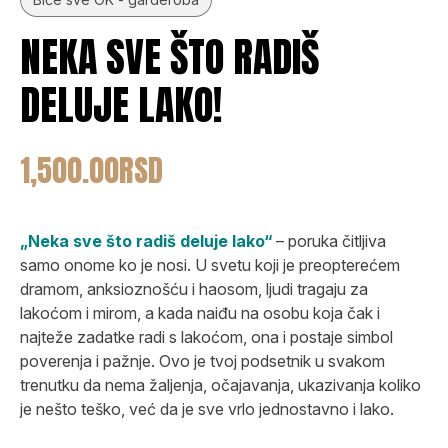
NEKA SVE ŠTO RADIŠ
DELUJE LAKO!
1,500.00
RSD
„Neka sve što radiš deluje lako“
– poruka čitljiva
samo onome ko je nosi. U svetu koji je preopterećem
dramom, anksioznošću i haosom, ljudi tragaju za
lakoćom i mirom, a kada naiđu na osobu koja čak i
najteže zadatke radi s lakoćom, ona i postaje simbol
poverenja i pažnje. Ovo je tvoj podsetnik u svakom
trenutku da nema žaljenja, očajavanja, ukazivanja koliko
je nešto teško, već da je sve vrlo jednostavno i lako.